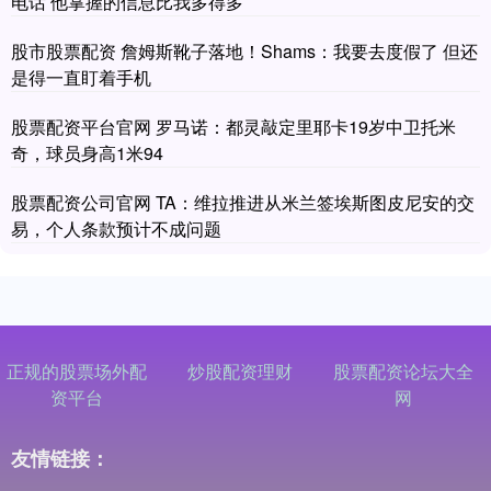
电话 他掌握的信息比我多得多
股市股票配资 詹姆斯靴子落地！Shams：我要去度假了 但还
是得一直盯着手机
股票配资平台官网 罗马诺：都灵敲定里耶卡19岁中卫托米
奇，球员身高1米94
股票配资公司官网 TA：维拉推进从米兰签埃斯图皮尼安的交
易，个人条款预计不成问题
正规的股票场外配
炒股配资理财
股票配资论坛大全
资平台
网
友情链接：