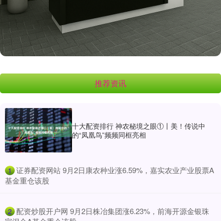
推荐资讯
十大配资排行 神农秘境之眼①丨美！传说中
的“凤凰鸟”频频同框亮相
​证券配资网站 9月2日康农种业涨6.59%，嘉实农业产业股票A
1
基金重仓该股
​配资炒股开户网 9月2日株冶集团涨6.23%，前海开源金银珠
2