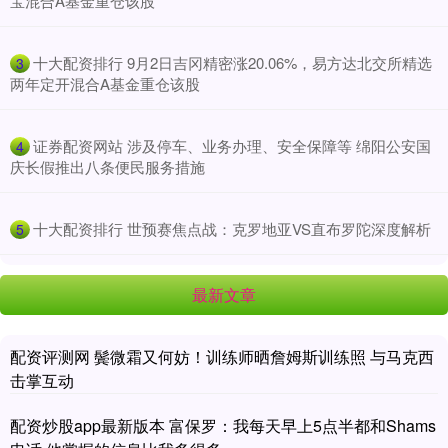
宝混合A基金重仓该股
​十大配资排行 9月2日吉冈精密涨20.06%，易方达北交所精选
3
两年定开混合A基金重仓该股
​证券配资网站 涉及停车、业务办理、安全保障等 绵阳公安国
4
庆长假推出八条便民服务措施
​十大配资排行 世预赛焦点战：克罗地亚VS直布罗陀深度解析
5
最新文章
配资评测网 鬓微霜又何妨！训练师晒詹姆斯训练照 与马克西
击掌互动
配资炒股app最新版本 富保罗：我每天早上5点半都和Shams