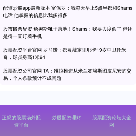
配资炒股app最新版本 富保罗：我每天早上5点半都和Shams
电话 他掌握的信息比我多得多
股市股票配资 詹姆斯靴子落地！Shams：我要去度假了 但还
是得一直盯着手机
股票配资平台官网 罗马诺：都灵敲定里耶卡19岁中卫托米
奇，球员身高1米94
股票配资公司官网 TA：维拉推进从米兰签埃斯图皮尼安的交
易，个人条款预计不成问题
正规的股票场外配
炒股配资理财
股票配资论坛大全
资平台
网