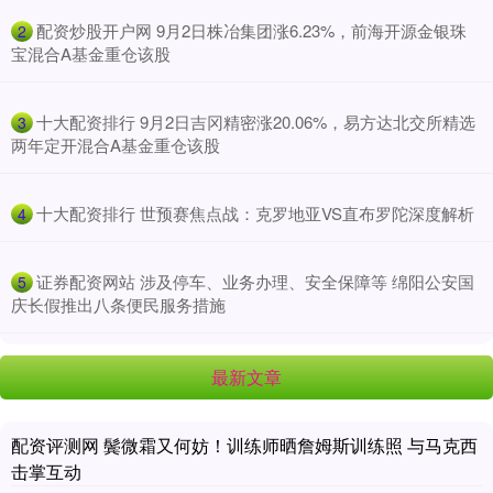
​配资炒股开户网 9月2日株冶集团涨6.23%，前海开源金银珠
2
宝混合A基金重仓该股
​十大配资排行 9月2日吉冈精密涨20.06%，易方达北交所精选
3
两年定开混合A基金重仓该股
​十大配资排行 世预赛焦点战：克罗地亚VS直布罗陀深度解析
4
​证券配资网站 涉及停车、业务办理、安全保障等 绵阳公安国
5
庆长假推出八条便民服务措施
最新文章
配资评测网 鬓微霜又何妨！训练师晒詹姆斯训练照 与马克西
击掌互动