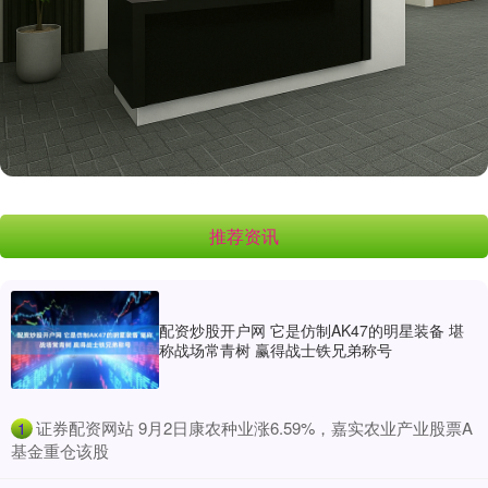
推荐资讯
配资炒股开户网 它是仿制AK47的明星装备 堪
称战场常青树 赢得战士铁兄弟称号
​证券配资网站 9月2日康农种业涨6.59%，嘉实农业产业股票A
1
基金重仓该股