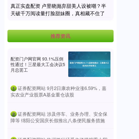
真正实盘配资 卢昱晓抛弃甜美人设被嘲？半
天破千万阅读量打脸甜妹圈，真相藏不住了
推荐资讯
配资门户网官网 93.1%压倒
性通过！三星最大工会决议5
月总罢工
​证券配资网站 9月2日康农种业涨6.59%，嘉
1
实农业产业股票A基金重仓该股
​证券配资网站 涉及停车、业务办理、安全保
2
障等 绵阳公安国庆长假推出八条便民服务措施