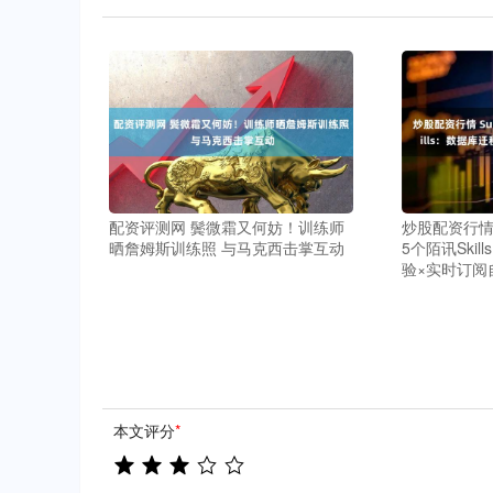
配资评测网 鬓微霜又何妨！训练师
炒股配资行情 
晒詹姆斯训练照 与马克西击掌互动
5个陌讯Ski
验×实时订阅
本文评分
*