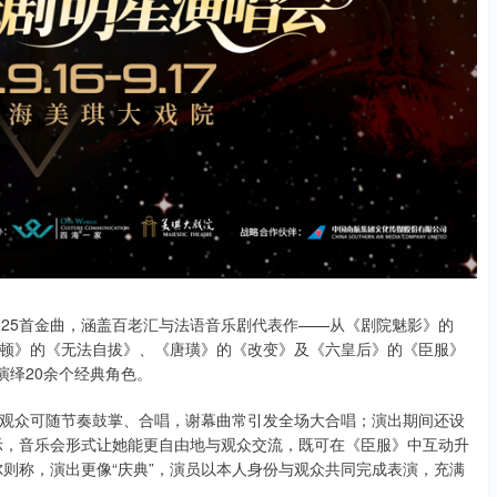
的25首金曲，涵盖百老汇与法语音乐剧代表作——从《剧院魅影》的
顿》的《无法自拔》、《唐璜》的《改变》及《六皇后》的《臣服》
演绎20余个经典角色。
观众可随节奏鼓掌、合唱，谢幕曲常引发全场大合唱；演出期间还设
示，音乐会形式让她能更自由地与观众交流，既可在《臣服》中互动升
则称，演出更像“庆典”，演员以本人身份与观众共同完成表演，充满