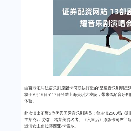
由百老汇与法语乐剧原版卡司联袂打造的“星耀音乐剧明星演唱会（R
将于9月16日至17日登陆上海美琪大戏院，带来2场“音
体验。
此次演出汇聚5位优秀国际音乐剧演员：曾主演2500场《剧
主莱克西·劳森、格莱美提名者、《六皇后》原版卡司布兰妮
巡演女主角拉蒂西亚·卡雷尔。