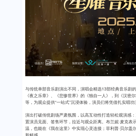
与传统单部音乐剧演出不同，演唱会精选13部经典音乐剧
《夜之乐章》、《悲惨世界》的《独自一人》，到《汉密尔
等，为观众提供“一站式”沉浸体验，演员们将凭借扎实唱功
演出打破传统剧场严肃氛围，以高互动性打造轻松观演感：
置演员见面、签售环节，拉近与观众距离。布兰妮·麦克表
温，也能在《我在这里》中实现心灵连接；菲利普·贝尔盖尔
新鲜感。