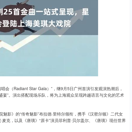
adiant Star Gala）”，继9月5日广州首演引发观演热潮后，
乐剧盛宴”。演出搭配现场乐队，将为上海观众呈现跨越语言与文化的艺术
院魅影》的“传奇魅影”布拉德·里特尔领衔，携手《汉密尔顿》二代女
·麦克，以及《唐璜》“原卡”演员菲利普·贝尔盖尔、《唐璜》现任世界