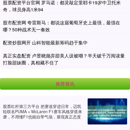
股票配资平台官网 罗马诺：都灵敲定里耶卡19岁中卫托米
奇，球员身高1米94
股市配资网 夸雷斯马：都说这届葡萄牙史上最强，最强在
哪？50种战术无一奏效
配资炒股网开 山科智能最新筹码趋于集中
真正实盘配资 卢昱晓抛弃甜美人设被嘲？半天破千万阅读量
打脸甜妹圈，真相藏不住了
推荐资讯
股票杠杆第三方平台 把赛道穿进日常，迈凯
轮联名PUMA × McLaren F1赛车风格穿搭来
袭，不用懂F1也能自带气场，展现真正态度