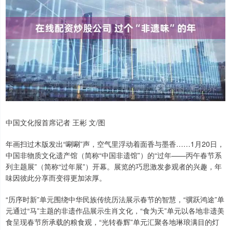
中国文化报首席记者 王彬 文/图
年画扫过木版发出“唰唰”声，空气里浮动着面香与墨香……1月20日，
中国非物质文化遗产馆（简称“中国非遗馆”）的“过年——丙午春节系
列主题展”（简称“过年展”）开幕。展览的巧思激发参观者的兴趣，年
味因彼此分享而变得更加浓厚。
“历序时新”单元围绕中华民族传统历法展示春节的智慧，“骥跃鸿途”单
元通过“马”主题的非遗作品展示生肖文化，“食为天”单元以各地非遗美
食呈现春节所承载的粮食观，“光转春辉”单元汇聚各地琳琅满目的灯