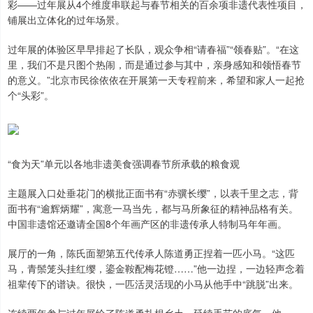
彩——过年展从4个维度串联起与春节相关的百余项非遗代表性项目，
铺展出立体化的过年场景。
过年展的体验区早早排起了长队，观众争相“请春福”“领春贴”。“在这
里，我们不是只图个热闹，而是通过参与其中，亲身感知和领悟春节
的意义。”北京市民徐依依在开展第一天专程前来，希望和家人一起抢
个“头彩”。
“食为天”单元以各地非遗美食强调春节所承载的粮食观
主题展入口处垂花门的横批正面书有“赤骥长缨”，以表千里之志，背
面书有“逾辉炳耀”，寓意一马当先，都与马所象征的精神品格有关。
中国非遗馆还邀请全国8个年画产区的非遗传承人特制马年年画。
展厅的一角，陈氏面塑第五代传承人陈道勇正捏着一匹小马。“这匹
马，青鬃笼头挂红缨，鎏金鞍配梅花镫……”他一边捏，一边轻声念着
祖辈传下的谱诀。很快，一匹活灵活现的小马从他手中“跳脱”出来。