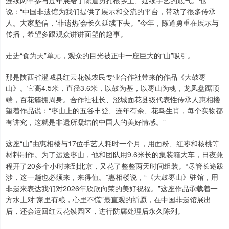
连续两年参与过年展给了陈道勇扎根乡土、延续手艺的底气。他
说：“中国非遗馆为我们提供了展示和交流的平台，带动了很多传承
人。大家坚信，‘非遗热’会长久延续下去。”今年，陈道勇重在展示与
传播，希望多跟观众讲讲面塑的趣事。
走进“食为天”单元，观众的目光被正中一座巨大的“山”吸引。
那是陕西省澄城县红云花馍农民专业合作社带来的作品《大鼓枣
山》。它高4.5米，直径3.6米，以鼓为基，以枣山为魂，龙凤盘踞顶
端，百花簇拥周身。合作社社长、澄城面花县级代表性传承人惠相楼
望着作品说：“枣山上的五谷丰登、连年有余、花鸟生肖，每个实物都
有讲究，这就是非遗所凝结的中国人的美好情感。”
这座“山”由惠相楼与17位手艺人耗时一个月，用面粉、红枣和核桃等
材料制作。为了运送枣山，他和团队用9.6米长的集装箱大车，日夜兼
程开了20多个小时来到北京，又花了整整两天时间组装。“尽管长途跋
涉，这一趟也必须来，来得值。”惠相楼说，“《大鼓枣山》驻馆，用
非遗来表达我们对2026年欣欣向荣的美好祝福。”这座作品承载着一
方水土对“家里有粮，心里不慌”最直观的祈愿，在中国非遗馆展出
后，还会运回红云花馍园区，进行防腐处理后永久陈列。