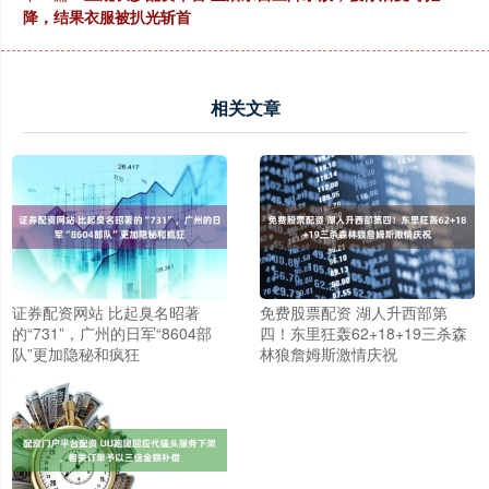
降，结果衣服被扒光斩首
相关文章
证券配资网站 比起臭名昭著
免费股票配资 湖人升西部第
的“731”，广州的日军“8604部
四！东里狂轰62+18+19三杀森
队”更加隐秘和疯狂
林狼詹姆斯激情庆祝