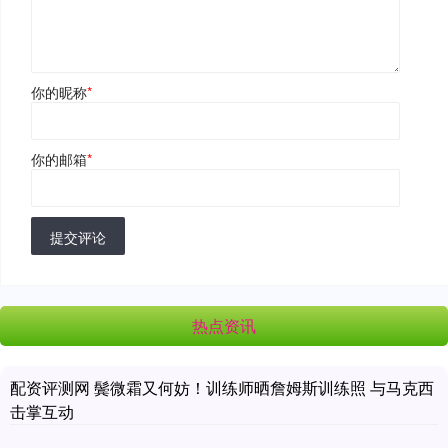
你的昵称
*
你的邮箱
*
提交评论
热点资讯
配资评测网 鬓微霜又何妨！训练师晒詹姆斯训练照 与马克西
击掌互动