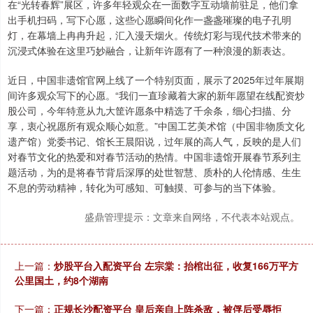
在“光转春辉”展区，许多年轻观众在一面数字互动墙前驻足，他们拿
出手机扫码，写下心愿，这些心愿瞬间化作一盏盏璀璨的电子孔明
灯，在幕墙上冉冉升起，汇入漫天烟火。传统灯彩与现代技术带来的
沉浸式体验在这里巧妙融合，让新年许愿有了一种浪漫的新表达。
近日，中国非遗馆官网上线了一个特别页面，展示了2025年过年展期
间许多观众写下的心愿。“我们一直珍藏着大家的新年愿望在线配资炒
股公司，今年特意从九大筐许愿条中精选了千余条，细心扫描、分
享，衷心祝愿所有观众顺心如意。”中国工艺美术馆（中国非物质文化
遗产馆）党委书记、馆长王晨阳说，过年展的高人气，反映的是人们
对春节文化的热爱和对春节活动的热情。中国非遗馆开展春节系列主
题活动，为的是将春节背后深厚的处世智慧、质朴的人伦情感、生生
不息的劳动精神，转化为可感知、可触摸、可参与的当下体验。
盛鼎管理提示：文章来自网络，不代表本站观点。
上一篇：
炒股平台入配资平台 左宗棠：抬棺出征，收复166万平方
公里国土，约8个湖南
下一篇：
正规长沙配资平台 皇后亲自上阵杀敌，被俘后受辱拒